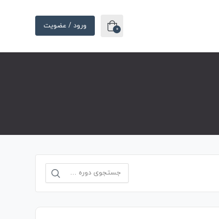
ورود / عضویت
0
جستجو
برای: