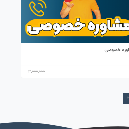
وره خصوصی
3,000,000