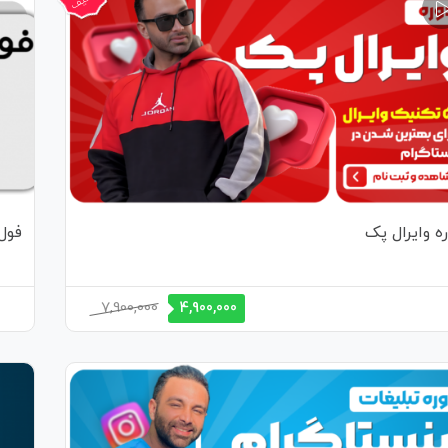
ه وایرال پک
فول
قیمت
قیمت
7,900,000
4,900,000
اصلی
فعلی
7,900,000 تومان
4,900,000 تومان
بود.
است.